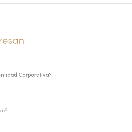
eresan
entidad Corporativa?
eb?