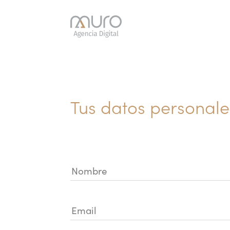
Skip
Skip
links
to
primary
navigation
Skip
to
content
Tus datos personale
Nombre
Email