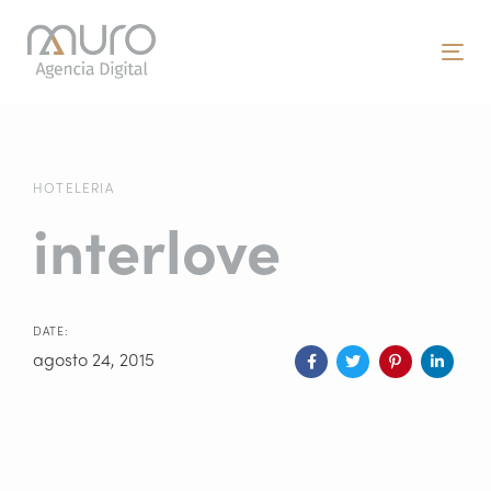
Skip
Skip
links
to
To
primary
nav
navigation
Skip
to
content
HOTELERIA
interlove
DATE:
agosto 24, 2015