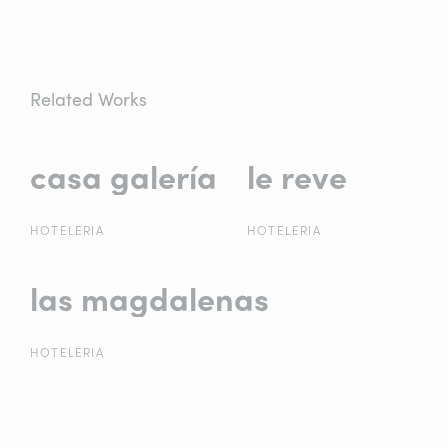
Related Works
casa galería
casa galería
le reve
le reve
HOTELERIA
HOTELERIA
las magdalenas
las magdalenas
HOTELERIA