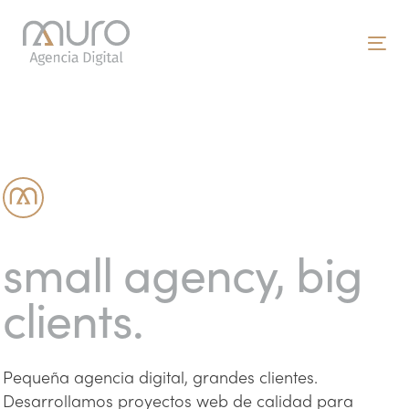
Skip
Skip
links
to
To
primary
nav
navigation
Skip
to
content
small agency, big
clients.
Pequeña agencia digital, grandes clientes.
Desarrollamos proyectos web de calidad para