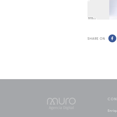
SHARE ON
CON
Enriq