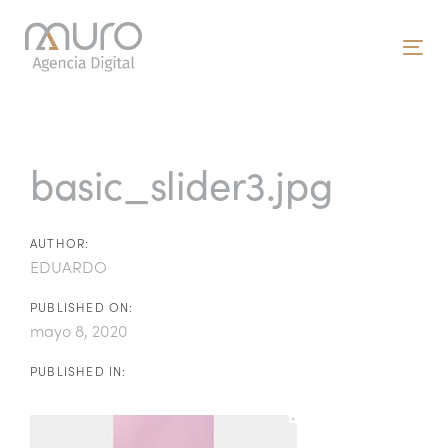
Skip
Skip
links
to
To
primary
nav
navigation
Post
Skip
to
navigation
basic_slider3.jpg
content
AUTHOR:
EDUARDO
PUBLISHED ON:
mayo 8, 2020
PUBLISHED IN: