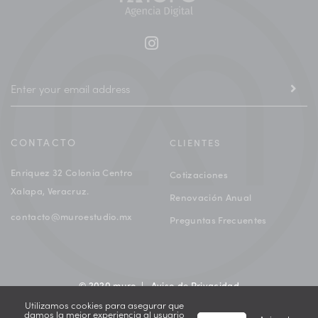
CONTACTO
CLIENTES
Enriquez 32 Colonia Centro
Cotizaciones
Xalapa, Veracruz.
Renovación Anual
contacto@muroestudio.mx
Preguntas Frecuentes
© 2020 muro |
Aviso de Privacidad
Utilizamos cookies para asegurar que
damos la mejor experiencia al usuario