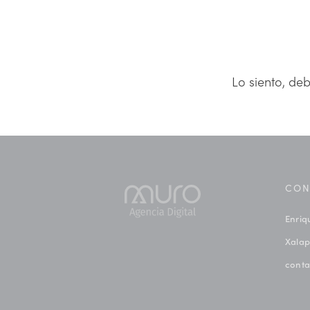
Lo siento, de
CON
Enriq
Xalap
cont