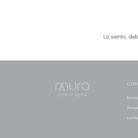
Lo siento, de
CON
Enriq
Xalap
cont