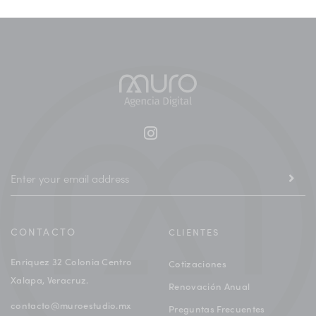
CONTACTO
CLIENTES
Enriquez 32 Colonia Centro
Cotizaciones
Xalapa, Veracruz.
Renovación Anual
contacto@muroestudio.mx
Preguntas Frecuentes