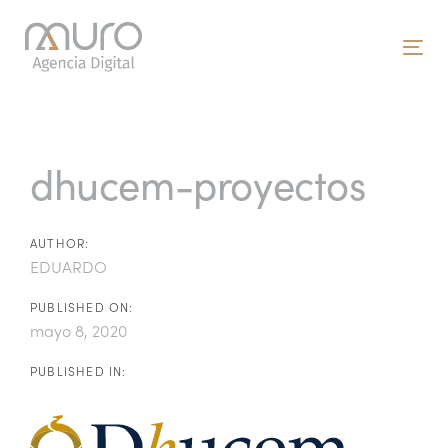
Skip
Skip
links
to
To
primary
nav
navigation
Post
Skip
to
navigation
dhucem-proyectos
content
AUTHOR:
EDUARDO
PUBLISHED ON:
mayo 8, 2020
PUBLISHED IN: