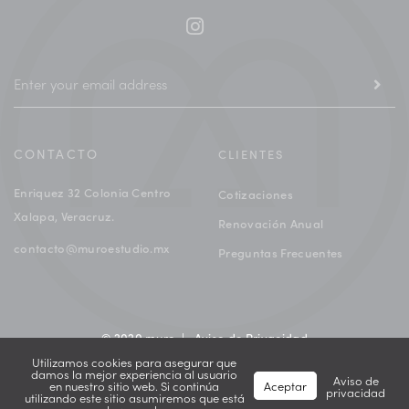
CONTACTO
CLIENTES
Enriquez 32 Colonia Centro
Cotizaciones
Xalapa, Veracruz.
Renovación Anual
contacto@muroestudio.mx
Preguntas Frecuentes
© 2020 muro |
Aviso de Privacidad
Utilizamos cookies para asegurar que
damos la mejor experiencia al usuario
Aviso de
en nuestro sitio web. Si continúa
Aceptar
privacidad
utilizando este sitio asumiremos que está