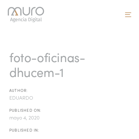
Skip
Skip
links
to
To
primary
nav
navigation
Post
Skip
to
navigation
foto-oficinas-
content
dhucem-1
AUTHOR:
EDUARDO
PUBLISHED ON:
mayo 4, 2020
PUBLISHED IN: