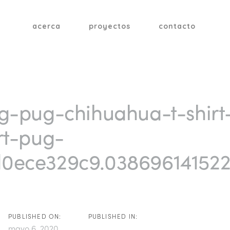
acerca
proyectos
contacto
tion
ng-pug-chihuahua-t-shir
rt-pug-
0ece329c9.038696141522
PUBLISHED ON:
PUBLISHED IN:
mayo 6, 2020