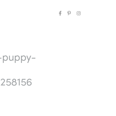
t-puppy-
258156