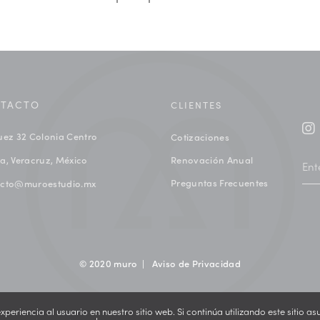
TACTO
CLIENTES
uez 32 Colonia Centro
Cotizaciones
a, Veracruz, México
Renovación Anual
Preguntas Frecuentes
acto@muroestudio.mx
© 2020 muro |
Aviso de Privacidad
eriencia al usuario en nuestro sitio web. Si continúa utilizando este sitio 