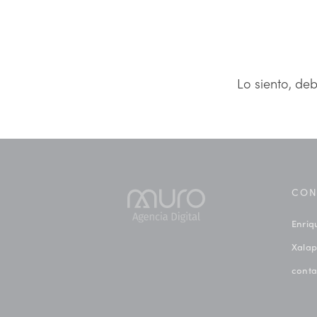
Lo siento, de
CON
Enriq
Xalap
cont