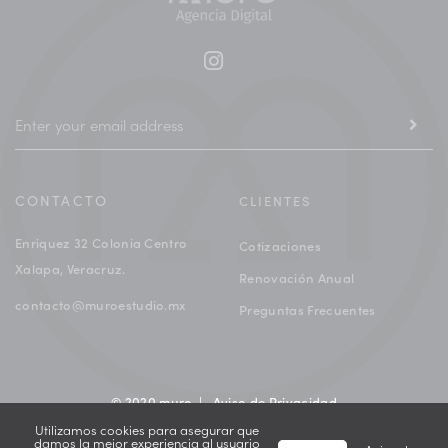
CONTACTO
CLIENTES
Enriquez 32 Colonia Centro
Cotizaciones
Xalapa, Veracruz.
Renovación Anual
contacto@muroestudio.mx
Preguntas Frecuentes
© 2020 muro |
Aviso de Privacidad
Utilizamos cookies para asegurar que
damos la mejor experiencia al usuario