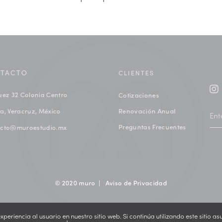
TACTO
CLIENTES
uez 32 Colonia Centro
Cotizaciones
a, Veracruz, México
Renovación Anual
Preguntas Frecuentes
acto@muroestudio.mx
© 2020 muro |
Aviso de Privacidad
eriencia al usuario en nuestro sitio web. Si continúa utilizando este sitio 