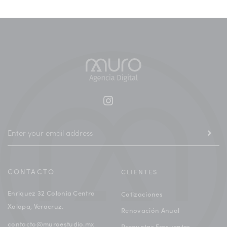
CONTACTO
CLIENTES
Enriquez 32 Colonia Centro
Cotizaciones
Xalapa, Veracruz.
Renovación Anual
contacto@muroestudio.mx
Preguntas Frecuentes