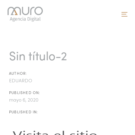
Skip
Skip
links
to
To
primary
nav
navigation
Post
Skip
to
navigation
Sin título-2
content
AUTHOR:
EDUARDO
PUBLISHED ON:
mayo 6, 2020
PUBLISHED IN: