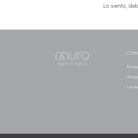
Lo siento, de
CON
Enriq
Xalap
cont