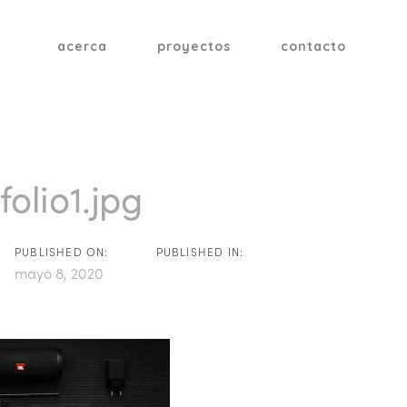
acerca
proyectos
contacto
tion
folio1.jpg
PUBLISHED ON:
PUBLISHED IN:
mayo 8, 2020