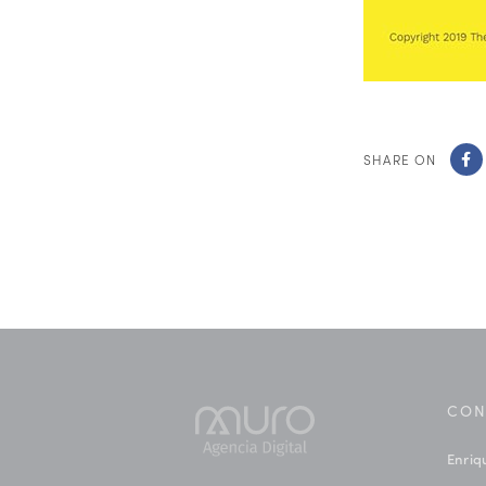
SHARE ON
CON
Enriq