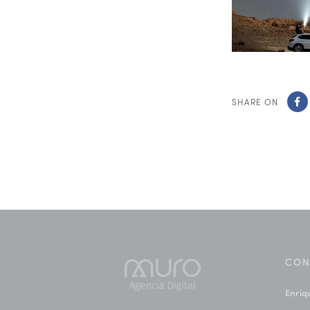
SHARE ON
CON
Enriq