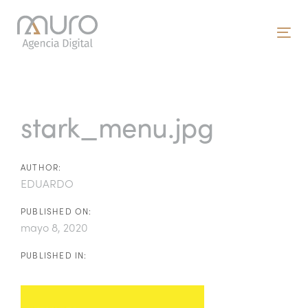
Skip
Skip
links
to
To
primary
nav
navigation
Post
Skip
to
navigation
stark_menu.jpg
content
AUTHOR:
EDUARDO
PUBLISHED ON:
mayo 8, 2020
PUBLISHED IN: