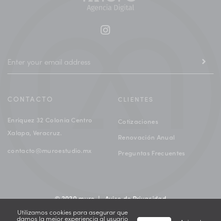
CONTACTO
CLIENTES
Enriquez 32 Colonia Centro
Cotizaciones
Xalapa, Veracruz.
Renovación Anual
contacto@muroestudio.mx
Preguntas Frecuentes
© 2020 muro |
Aviso de Privacidad
Utilizamos cookies para asegurar que
damos la mejor experiencia al usuario