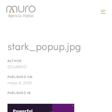
Skip
Skip
links
to
To
primary
nav
navigation
Post
Skip
to
navigation
stark_popup.jpg
content
AUTHOR:
EDUARDO
PUBLISHED ON:
mayo 8, 2020
PUBLISHED IN: