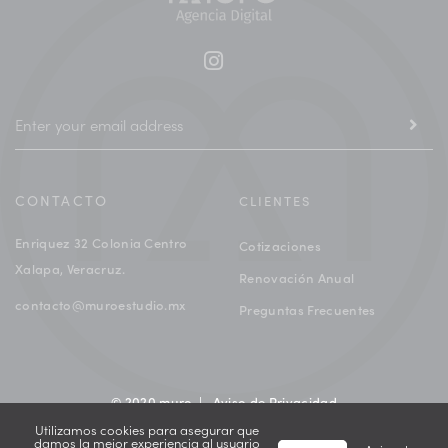
CONTACTO
CLIENTES
Enriquez 32 Colonia Centro
Cotizaciones
Xalapa, Veracruz.
Renovación Anual
contacto@muroestudio.mx
Preguntas Frecuentes
© 2020 muro |
Aviso de Privacidad
Utilizamos cookies para asegurar que
damos la mejor experiencia al usuario