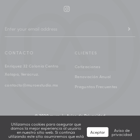
CONTACTO
CLIENTES
Enriquez 32 Colonia Centro
Cotizaciones
Xalapa, Veracruz.
Renovación Anual
contacto@muroestudio.mx
Preguntas Frecuentes
© 2020 muro |
Aviso de Privacidad
Utilizamos cookies para asegurar que
damos la mejor experiencia al usuario
Aviso de
en nuestro sitio web. Si continúa
Aceptar
privacidad
utilizando este sitio asumiremos que está