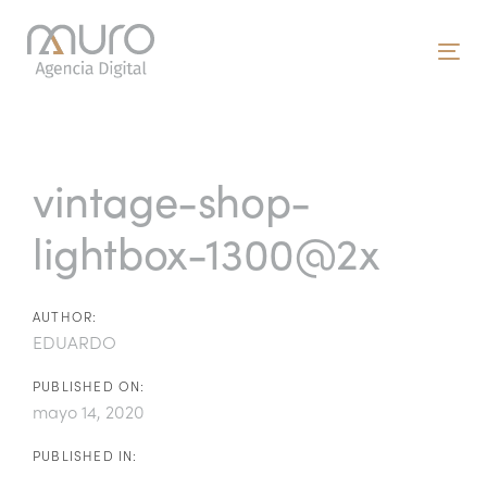
Skip
Skip
links
to
To
primary
nav
navigation
Post
Skip
to
navigation
vintage-shop-
content
lightbox-1300@2x
AUTHOR:
EDUARDO
PUBLISHED ON:
mayo 14, 2020
PUBLISHED IN: